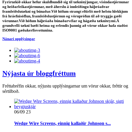
Fyrirtækið okkar hefur skuldbundið sig til tækninýjungar, vísindastjórnunar
og heiðarleikastjórnunar, með áherslu á innleiðingu háþróaðrar
framleiðslutækni og búnaðar.Við höfum strangt eftirlit með helstu hlekkjum
frá hráefnisöflun, framleiðslustjórnun og vöruprófun til að tryggja gæði
vörunnar.Við höfum háþróaða búnaðarvélar og hágæða tækniteymi.Á
grundvelli tækni bæði heima og erlendis þannig að vörur okkar hafa staðist
ISO9001 gæðakerfisvottunina.
Nánari upplýsingar
Nýjasta úr bloggfréttum
Fréttabréfin okkar, nýjustu upplýsingarnar um vörur okkar, fréttir og
sértilboð.
06/09
23
Wedge Wire Screens, einnig kallaðir Johnson s...