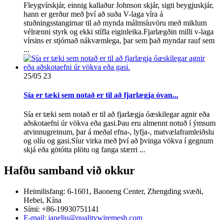
Fleygvírskjár, einnig kallaður Johnson skjár, sigti beygjuskjár,
hann er gerður með því að suða V-laga víra á
stuðningsstangirnar til að mynda málmsíuvöru með miklum
vélrænni styrk og ekki stífla eiginleika.Fjarlægðin milli v-laga
vírsins er stjórnað nákvæmlega, þar sem það myndar rauf sem
...
25/05
23
Sía er tæki sem notað er til að fjarlægja óvan...
Sía er tæki sem notað er til að fjarlægja óæskilegar agnir eða
aðskotaefni úr vökva eða gasi.Þau eru almennt notuð í ýmsum
atvinnugreinum, þar á meðal efna-, lyfja-, matvælaframleiðslu
og olíu og gasi.Síur virka með því að þvinga vökva í gegnum
skjá eða götótta plötu og fanga stærri ...
Hafðu samband við okkur
Heimilisfang: 6-1601, Baoneng Center, Zhengding svæði,
Hebei, Kína
Sími: +86-19930751141
E-mail: janeliu@qualitywiremesh.com