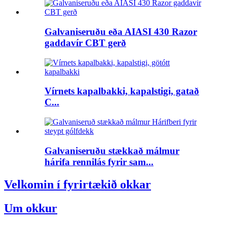
Galvaniseruðu eða AIASI 430 Razor
gaddavír CBT gerð
Vírnets kapalbakki, kapalstigi, gatað
C...
Galvaniseruðu stækkað málmur
hárifa rennilás fyrir sam...
Velkomin í fyrirtækið okkar
Um okkur