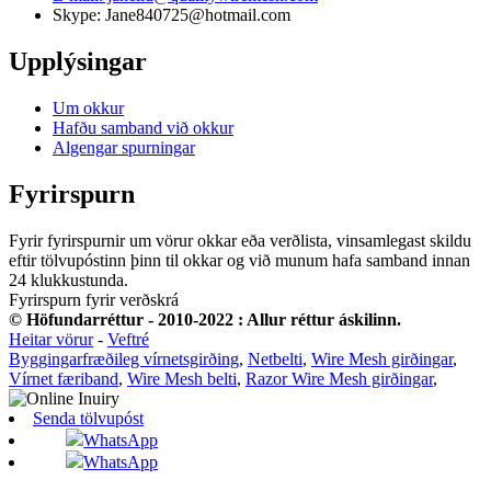
Skype: Jane840725@hotmail.com
Upplýsingar
Um okkur
Hafðu samband við okkur
Algengar spurningar
Fyrirspurn
Fyrir fyrirspurnir um vörur okkar eða verðlista, vinsamlegast skildu
eftir tölvupóstinn þinn til okkar og við munum hafa samband innan
24 klukkustunda.
Fyrirspurn fyrir verðskrá
© Höfundarréttur - 2010-2022 : Allur réttur áskilinn.
Heitar vörur
-
Veftré
Byggingarfræðileg vírnetsgirðing
,
Netbelti
,
Wire Mesh girðingar
,
Vírnet færiband
,
Wire Mesh belti
,
Razor Wire Mesh girðingar
,
Senda tölvupóst
WhatsApp
WhatsApp