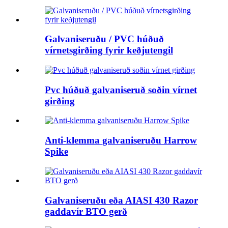
Galvaniseruðu / PVC húðuð
vírnetsgirðing fyrir keðjutengil
Pvc húðuð galvaniseruð soðin vírnet
girðing
Anti-klemma galvaniseruðu Harrow
Spike
Galvaniseruðu eða AIASI 430 Razor
gaddavír BTO gerð