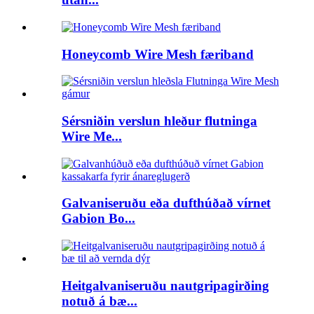
Honeycomb Wire Mesh færiband
Sérsniðin verslun hleður flutninga
Wire Me...
Galvaniseruðu eða dufthúðað vírnet
Gabion Bo...
Heitgalvaniseruðu nautgripagirðing
notuð á bæ...