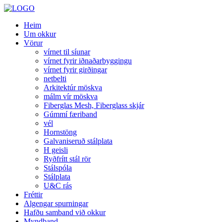
Heim
Um okkur
Vörur
vírnet til síunar
vírnet fyrir iðnaðarbyggingu
vírnet fyrir girðingar
netbelti
Arkitektúr möskva
málm vír möskva
Fiberglas Mesh, Fiberglass skjár
Gúmmí færiband
vél
Hornstöng
Galvaniseruð stálplata
H geisli
Ryðfrítt stál rör
Stálspóla
Stálplata
U&C rás
Fréttir
Algengar spurningar
Hafðu samband við okkur
Myndband