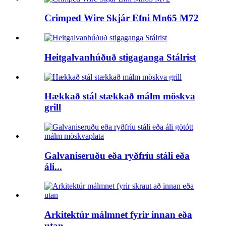
Crimped Wire Skjár Efni Mn65 M72
Heitgalvanhúðuð stigaganga Stálrist
Hækkað stál stækkað málm möskva
grill
Galvaniseruðu eða ryðfríu stáli eða
áli...
Arkitektúr málmnet fyrir innan eða
utan...